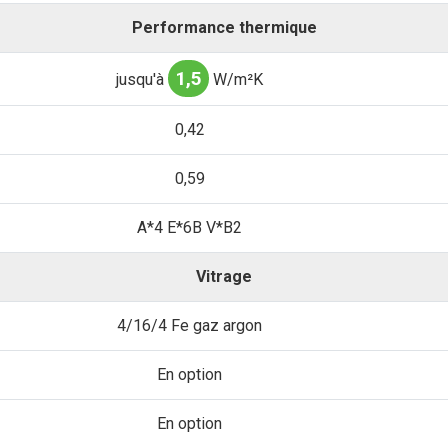
Performance thermique
1,5
jusqu'à
W/m²K
0,42
0,59
A*4 E*6B V*B2
Vitrage
4/16/4 Fe gaz argon
En option
En option