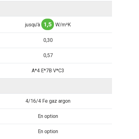
1,5
jusqu'à
W/m²K
0,30
0,57
A*4 E*7B V*C3
4/16/4 Fe gaz argon
En option
En option