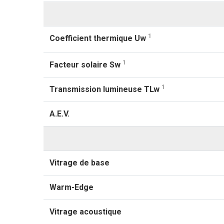
1
Coefficient thermique Uw
1
Facteur solaire Sw
1
Transmission lumineuse TLw
A.E.V.
Vitrage de base
Warm-Edge
Vitrage acoustique