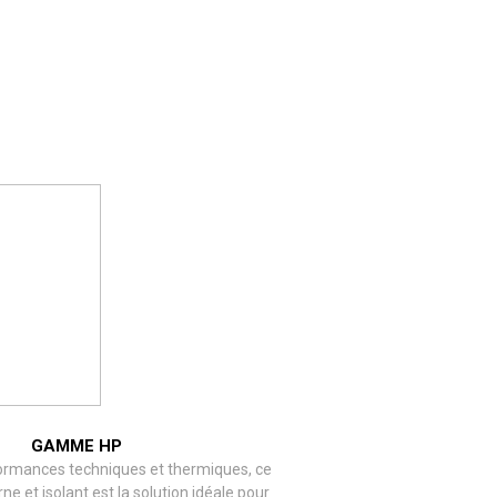
GAMME HP
ormances techniques et thermiques, ce
e et isolant est la solution idéale pour