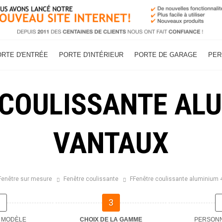
ORTE D'ENTRÉE
PORTE D'INTÉRIEUR
PORTE DE GARAGE
PER
 COULISSANTE ALU
VANTAUX
Fenêtre sur mesure
Fenêtre coulissante
FFenêtre coulissante aluminium 
2
3
 MODÈLE
CHOIX DE LA GAMME
PERSONN