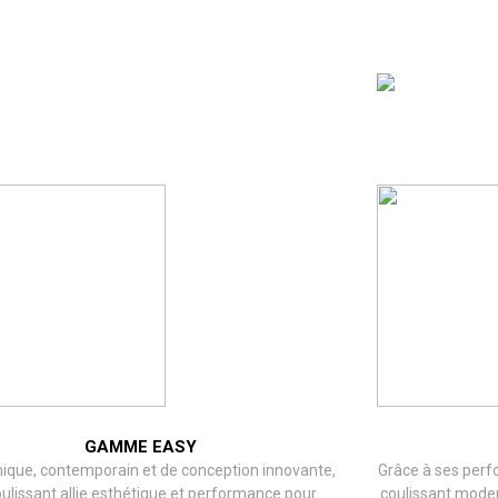
GAMME EASY
que, contemporain et de conception innovante,
Grâce à ses perf
oulissant allie esthétique et performance pour
coulissant modern